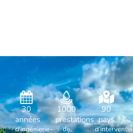
30
1000
90
années
prestations
pays
d’ingénierie-
de
d’interventi