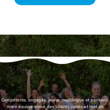
gestion
SANDRINE
SANDRINE
RIFFAUD
RIFFAUD
Human Resources and
Chargée des Ressources
Administration Officer
Humaines et Administratif
Compétente, engagée, jeune, multilingue et paritaire,
notre équipe croise des talents variés et met en