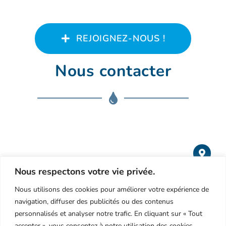
REJOIGNEZ-NOUS !
Nous contacter
Nous respectons votre vie privée.
24 chemin de la Rollande
Nous utilisons des cookies pour améliorer votre expérience de
84140 Avignon
navigation, diffuser des publicités ou des contenus
FRANCE
personnalisés et analyser notre trafic. En cliquant sur « Tout
accepter », vous consentez à notre utilisation des cookies.