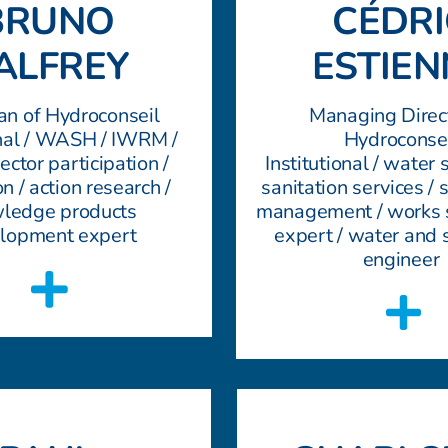
BRUNO
CÉDRI
ALFREY
ESTIEN
an of Hydroconseil
Managing Direct
onal / WASH / IWRM /
Hydroconse
ector participation /
Institutional / water
n / action research /
sanitation services / 
ledge products
management / works 
lopment expert
expert / water and 
engineer
FRANÇO
AUDE LA
LAURE-E
LAURE-E
TOUCHA
IGNACI
LISE-EL
MAYAR
MAYAR
FRANÇO
IGNACI
Océanne
AUDE LA
TIAVINA
Ingénieure Eau
BENOÎ
BRUNO 
BRUNO 
Expert institut
SEBAST
BENOÎT