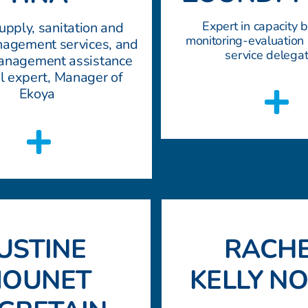
Expert in capacity b
pply, sanitation and
monitoring-evaluation
agement services, and
service delegat
management assistance
al expert, Manager of
Ekoya
RACH
JUSTINE
KELLY N
OUNET