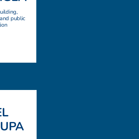
uilding,
 and public
ion
EL
OUPA