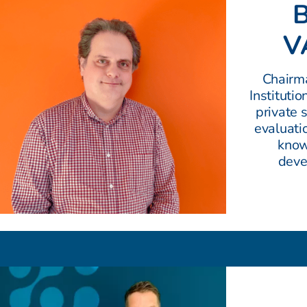
V
Chairm
Instituti
private s
evaluatio
know
deve