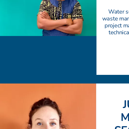
Water su
waste man
project 
technic
M